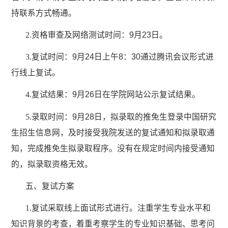
持联系方式畅通。
2.
资格审查及网络测试时间：
9
月
23
日。
3.
复试时间：
9
月
24
日上午
8
：
30
通过腾讯会议形式进
行线上复试。
4.
复试结果：
9
月
26
日在学院网站公示复试结果。
5.
录取时间：
9
月
28
日，拟录取的推免生登录中国研究
生招生信息网，及时接受我院发送的复试通知和拟录取通
知，完成推免生拟录取程序。没有在规定时间内接受通知
的，拟录取资格无效。
五、复试方案
1.
复试采取线上面试形式进行。注重学生专业水平和
知识背景的考查，着重考察学生的专业知识基础、思考问