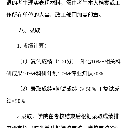
调的考生现实表现材料，需由考生本人档案或工
作所在单位的人事、政工部门加盖印章。
八、录取
1.
成绩计算：
（
1
）复试成绩（
100
分）
=
外语
10%+
相关科
研成果
10%+
科研计划
10%+
专业知识
70%
（
2
）录取成绩
=
初试成绩
÷3×50%
＋复试成
绩
×50%
2.
录取：学院在考核结束后根据录取成绩排