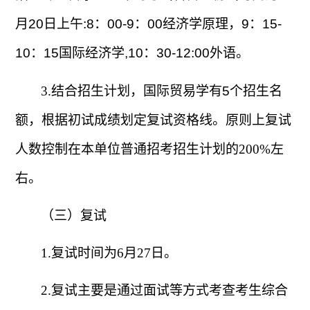
月
20
日上午
:8
：
00-9
：
00
经济学原理，
9
：
15-
10
：
15
国际经济学
,10
：
30-12:00
外语。
3.
结合
招生计划，国际贸易学有
5
个招生名
额，根据初试成绩划定复试资格线。原则上复试
人数控制在本单位普通招考招生计划的
200%
左
右。
（三）复试
1.
复试时间为
6
月
27
日。
2.
复试主要是通过面试等方式考查考生综合