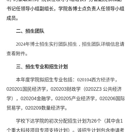
书记任领导小组副组长，学院各博士点负责人任领导小组
成员。
二、
招生
团队
2024
年博士招生实行团队招生，招生团队详细信息
请
查看附件
。
三
、招生
专业和招生计划
本年度学院
拟招生专业包括：
020104
西方经济学
，
020201
国民经济学，
020203
财政学（
0202Z3
公共经济
学），
020204
金融学，
020205
产业经济学，
020206
国际
贸易学，
020209
数量经济学。
学校下达学院的初次分配招生计划为
26
个（其中含
1
个重大科技项目专项支持计划）。该招生计划包含申请考