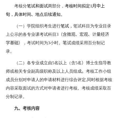
考核分
笔试和面试
两部分，
考核时间拟定
1
月中上
旬
，具体时间
、
地点后续通知。
（一）学院组织考生进行
笔试，
笔试科目为专业目录
上公示的各专业课考试科目
3
（含微观、宏观、计量经济
学基础）
，考试时间为
3
小时。
笔试
成绩采用百分制记
录。
（二）各专业成立由
5
名以上（含
5
名
）
博士生指导教
师或相关专业副高级职称及以上人员组成
。
考核工作小组
成员分别对申请人的申请材料进行综合评定
,
同时根据考核
内容采取面试的方式对申请者进行考核。考核成绩采取百
分制记录。
九、考核内容