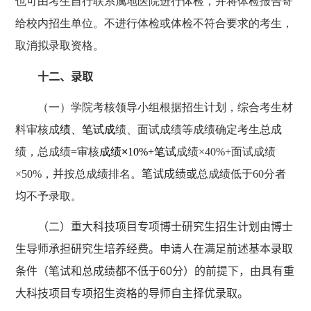
也可由考生自行联系属地医院进行体检，并将体检报告寄
给校内招生单位。不进行体检或体检不符合要求的考生，
取消拟录取资格。
十二、录取
（一）学院考核领导小组根据招生计划，综合考生材
料审核成
绩、笔试成
绩、面试成绩等成绩确定考生总成
绩，总成绩
=
审核
成绩×
10%+
笔试
成绩×
40%+
面试成绩
×
50%
，
并
按总成绩排名。
笔试成绩或
总成绩低于
60
分者
均
不予录取。
（二）重大科技项目专项博士研究生招生计划由博士
生导师承担研究生培养经费。申请人在满足前述基本录取
条件（笔试和总成绩都不低于
60
分）的前提下，由具有重
大科技项目专项招生资格的导师自主择优录取。