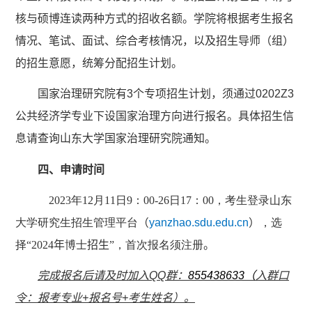
核与硕博连读两种方式的招收名额。学院将根据考生报名
情况、笔试、面试、综合考核情况，以及招生导师（组）
的招生意愿，统筹分配招生计划。
国家治理研究院有
3
个专项招生计划，须通过
0202Z3
公共经济学专业下设国家治理方向进行报名。具体招生信
息请查询山东大学国家治理研究院通知。
四、申请时间
2023
年
12
月
11
日
9
：
00-26
日
17
：
00
，考生登录山东
大学研究生招生管理平台
（
yanzhao.sdu.edu.cn
）
，选
择“
2024
年
博士
招生
”，首次报名须注册
。
完成报名后请及时加入
QQ
群：
855438633
（
入群口
令：报考专业
+
报名号
+
考生姓名）。