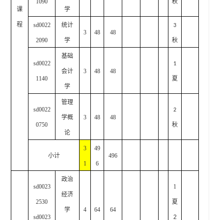
1090
秋
课
学
程
sd0022
统计
3
3
48
48
2090
学
秋
基础
sd0022
1
会计
3
48
48
1140
夏
学
管理
sd0022
2
学概
3
48
48
0750
秋
论
3
49
小计
496
1
6
政治
sd0023
1
经济
2530
夏
学
4
64
64
sd0023
2