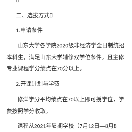

二、选拔方式
申请条件
1.
山东大学各学院
级非经济学全日制统招
2020
本科生，满足山东大学辅修双学位条件。且主修
专业课程学分绩点在
分以上。
70
开课计划与学费
2.
修满学分平均绩点在
以上即可授学位，学
70
费按照学分收取。
课程从
年暑期学校（
月
日—
月
2021
7
12
8
8