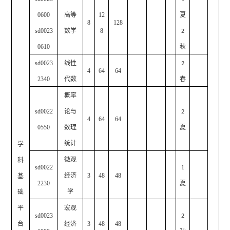
0600
高等
12
夏
8
128
sd0023
数学
8
2
0610
秋
sd0023
线性
2
4
64
64
2340
代数
春
概率
sd0022
论与
2
4
64
64
0550
数理
夏
统计
学
微观
科
sd0022
1
经济
3
48
48
基
2230
夏
学
础
平
宏观
sd0023
2
台
经济
3
48
48