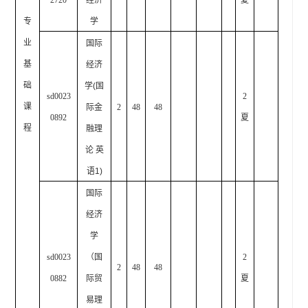
2720
经济
夏
专
学
业
国际
基
经济
础
学
(
国
sd0023
2
课
际金
2
48
48
0892
夏
程
融理
论 英
语
1)
国际
经济
学
sd0023
（国
2
2
48
48
0882
际贸
夏
易理