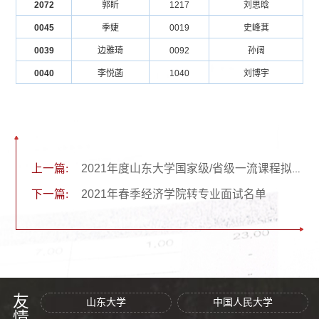
2072
郭盺
1217
刘思晗
0045
季婕
0019
史峰萁
0039
边雅琦
0092
孙阔
0040
李悦菡
1040
刘博宇
上一篇:
2021年度山东大学国家级/省级一流课程拟推荐名单公示
下一篇:
2021年春季经济学院转专业面试名单
山东大学
中国人民大学