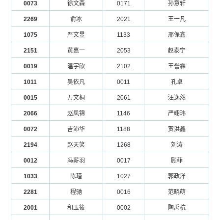
0073
徐文森
0171
孙意轩
2269
俞冰
2021
王一凡
1075
严文昱
1133
邢保鑫
2151
黄嘉一
2053
赵泰宁
0019
温宇欣
2102
王誉霖
1011
吴依凡
0011
孔卓
0015
万文桐
2061
汪逸然
2066
赵凤锦
1146
严翊玮
0072
吉沛华
1188
贺洪鑫
2194
赵天笑
1268
刘涛
0012
冯薪羽
0017
顾菲
1033
陈瑾
1027
郭政洋
2281
程驰
0016
范晓萌
2001
和玉筱
0002
陶禹杭