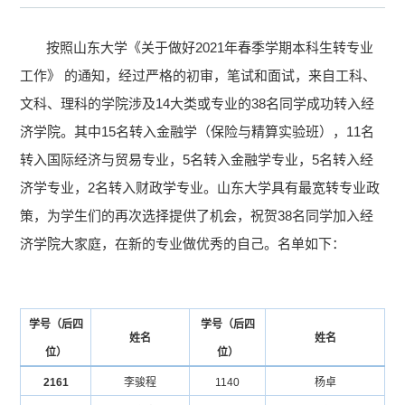
2021
按照山东大学《关于做好
年春季学期本科生转专业
工作》 的通知，经过严格的初审，笔试和面试，来自工科、
14
38
文科、理科的学院涉及
大类或专业的
名同学成功转入经
15
11
济学院。其中
名转入金融学（保险与精算实验班），
名
5
5
转入国际经济与贸易专业，
名转入金融学专业，
名转入经
2
济学专业，
名转入财政学专业。山东大学具有最宽转专业政
38
策，为学生们的再次选择提供了机会，祝贺
名同学加入经
济学院大家庭，在新的专业做优秀的自己。名单如下：
学号（后四
学号（后四
姓名
姓名
位）
位）
2161
李骏程
1140
杨卓