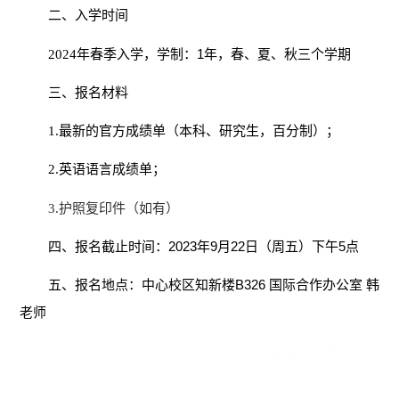
二、入学时间
1
2024
年春季入学，学制：
年，春、夏、秋三个学期
三、报名材料
1.
最新的官方成绩单（本科、研究生，百分制）；
2.
英语语言成绩单；
3.
护照复印件（如有）
2023
9
22
5
四、报名截止时间：
年
月
日（周五）下午
点
B326
五、报名地点：中心校区知新楼
国际合作办公室
韩
老师