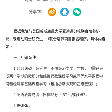
分享到：
根据我院与美国威斯康星大学麦迪逊分校联合培养协
1+1
议，现启动硕士研究生
联合培养项目报名程序，具体内容
如下：
一、申请条件
1.2022
级硕士研究生，不限经济学学士学位，但需已完
成两个学期的微积分和线性代数课程学习或同等水平课程学
习和经济学基础课程学习（包括初级微观和初级宏观）；
92
iBT
,
7
2.
英语语言成绩：托福
分（
）
或雅思
；
GRE
3.
免
。