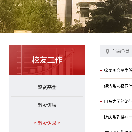
当前位置:
校友工作
徐显明会见学
经济系78级同
聚贤基金
山东大学经济学
聚贤讲坛
院庆系列讲座十
聚贤语录