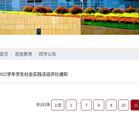
首页
-
思政教育
-
团学公告
-2022学年学生社会实践活动评比通知
...
共101条
上页
1
7
8
9
10
11