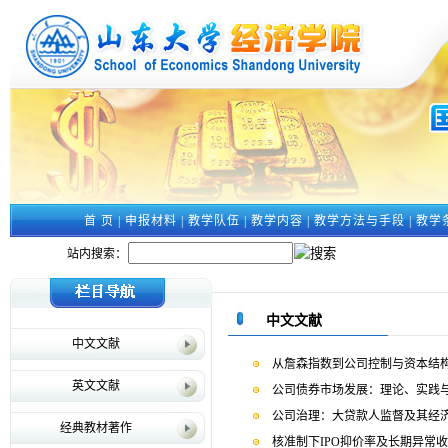
首 页
|
申报材料
|
教学队伍
|
教学内容
|
教学方法与手段
|
教学
站内搜索：
中文文献
中文文献
从詹森指数到公司控制与资本结
英文文献
公司债券市场发展：理论、实践
公司治理：大贷款人监督及其经
经典教材著作
核准制下IPO抑价率及长期异常