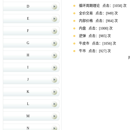
循环周期理论
点击：[
1058
] 次
D
全价交易
点击：[
949
] 次
E
内部价格
点击：[
964
] 次
内盘
点击：[
1000
] 次
F
逆弹
点击：[
985
] 次
G
牛皮市
点击：[
1056
] 次
牛市
点击：[
927
] 次
H
共
I
J
K
L
M
N