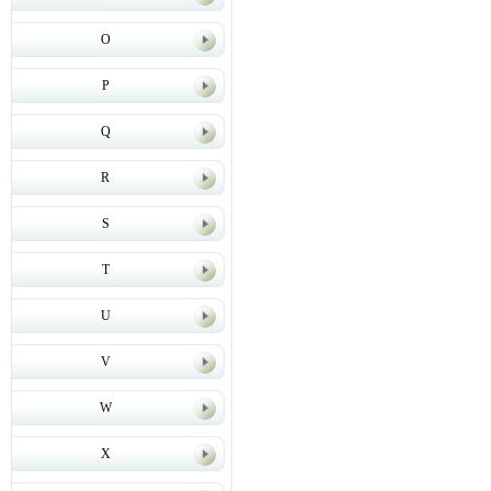
O
P
Q
R
S
T
U
V
W
X