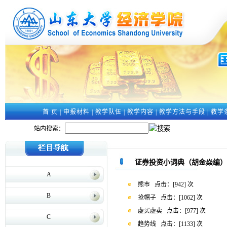
首 页
|
申报材料
|
教学队伍
|
教学内容
|
教学方法与手段
|
教学
站内搜索：
证券投资小词典（胡金焱编）
A
熊市
点击：[
942
] 次
B
抢帽子
点击：[
1062
] 次
虚买虚卖
点击：[
977
] 次
C
趋势线
点击：[
1133
] 次