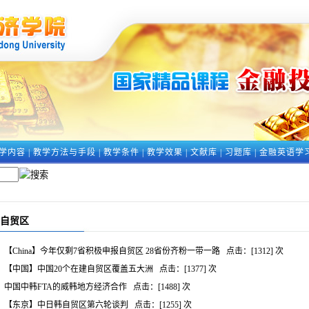
学内容
|
教学方法与手段
|
教学条件
|
教学效果
|
文献库
|
习题库
|
金融英语学
自贸区
【China】今年仅剩7省积极申报自贸区 28省份齐粉一带一路
点击：[
1312
] 次
【中国】中国20个在建自贸区覆盖五大洲
点击：[
1377
] 次
中国中韩FTA的威韩地方经济合作
点击：[
1488
] 次
【东京】中日韩自贸区第六轮谈判
点击：[
1255
] 次