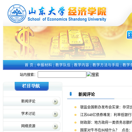
首 页
|
申报材料
|
教学队伍
|
教学内容
|
教学方法与手段
|
教学
站内搜索：
新闻评论
新闻评论
银监会国新办发布会实录：存贷
学术讨论
江苏648亿债券难发：利率低银
财政部：地方政府一类债务总额约
网络资源
国家对牛市在纠结什么？
点击：