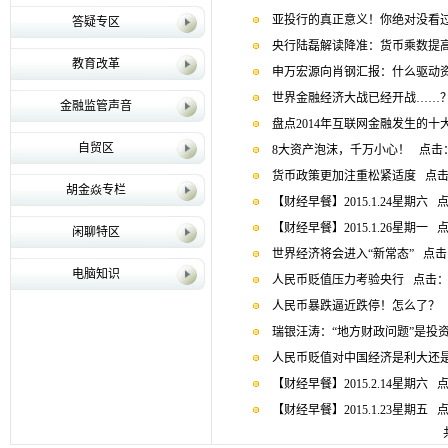
亚投行的真正意义！你绝对没看
答疑专区
央行陆磊解读降准：货币乘数提高
教育改革
申万宏源向肖钢汇报：什么驱动
世界金融经济大战已经开战……
金融监管声音
盘点2014年互联网金融发生的十
自贸区
8大资产泡沫，千万小心！
点击：
货币政策更加注重松紧适度
点击
胡金焱专栏
【财经早餐】2015.1.24星期六
点
【财经早餐】2015.1.26星期一
点
闲聊特区
世界经济将会进入“新常态”
点击
电脑知识
人民币贬值压力考验央行
点击：
人民币暴跌逼近跌停！怎么了？
瑞银汪涛：“地方财政问题”是投
人民币贬值对中国经济是利大还
【财经早餐】2015.2.14星期六
点
【财经早餐】2015.1.23星期五
点