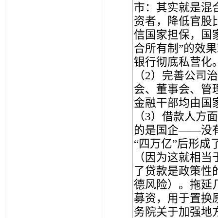
市：其实就是混
资者，降低官股
信国家担保，国
合所有制”的效果
银行彻底私营化
（2）完善公司
会、董事会、管
金融干部均由国
（3）借款人方
的是国企——没
“四万亿”后形
（因为这就相当
了贷款是政策性
德风险）。拖延几
募资，用于置换原
务院关于加强地