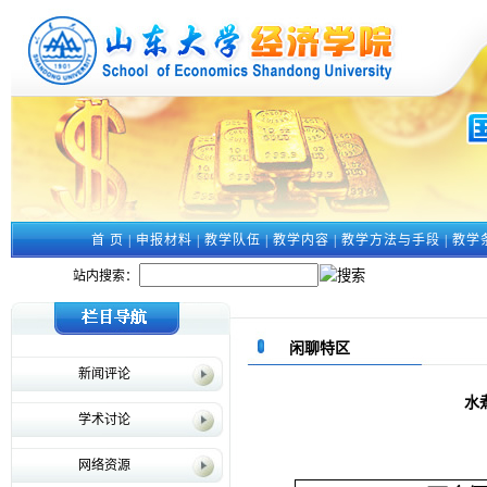
首 页
|
申报材料
|
教学队伍
|
教学内容
|
教学方法与手段
|
教学
站内搜索：
闲聊特区
新闻评论
水
学术讨论
网络资源