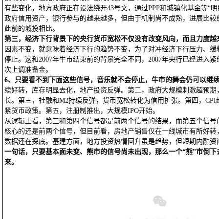
有些变化，地方政府正在设法绕开43号文，通过PPP和城镇化基金等“
政府信用资产，银行参与的越来越多，但由于机制尚不成熟，进展比较
此前的城投相比。
第三，经济下行背景下的央行货币宽松不仅没有改变风向，而且力度越
因素不变，就意味着经济下行的趋势不变，为了对冲经济下行压力、缓
停止。这和2007年牛市结束前的背景完全不同，2007年央行已经进入紧
次上调准备金。
6
、只要看不到下面这些信号，音乐就不会停止，牛市的舞会仍可以继
续好转，库存明显去化，地产投资反弹。第二，政府大规模刺激超预期，
长。第三，社融和M2持续反弹，货币宽松转化为信用扩张。第四，CPI
紧货币政策。第五，注册制推出，大规模IPO开始。
从逻辑上看，第三和第四个信号都是前两个信号的结果，而第五个信号
核心的还是前两个信号，但目前看，房地产销售仅在一线城市有所好转
数据还在探底。基建方面，地方投资热情回升虽是趋势，但短期内融资
一句话，只要基本面未变、熊市的信号尚未出现，那么一个“熊”市倒下
来。