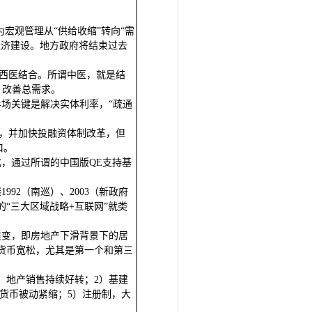
宏观管理从“供给收缩”转向“需
经济建设。地方政府将结束过去
中西医结合。所谓中医，就是结
，改善总需求。
场关键是解决实体利率，“疏通
”，并加快投融资体制改革，但
口。
，通过所谓的中国版QE支持基
92（南巡）、2003（新政府
的“三大区域战略+互联网”就类
质变，即房地产下滑背景下的居
货币宽松，尤其是第一个和第三
）地产销售持续好转；2）基建
上，货币被动紧缩；5）注册制，大