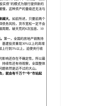
明股实债”的模式为银行提供新的
缓慢，这种资产的量级还无法与
来越大
。如前所述，只要前两个
释债务风险，货币宽松一定不会
缩周期，破天荒的6次加息、10
续。
第一，全国的房地产销售持
基建投资重现30%以上的高增
超上行到3%以上，迫使央行收
的影响还存在不确定性，所以最
，持续性还有待观察，全国整体
问题依然是迈不过的大山。
去，就会有千万个“牛”市站起