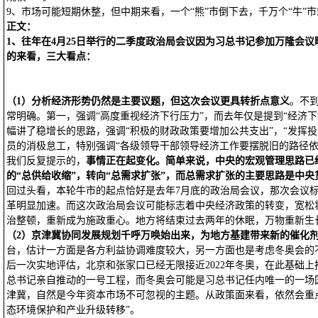
9、市场可能短期休整，但中期来看，一个“熊”市倒下去，千万个“牛”
正文：
1
、往年在4月25日举行的二季度政治局会议因为习总书记参加万隆会
的来看，三大看点：
（1）分析经济形势仍然是主要议题，但这次会议更具转折点意义
。不
常明确。第一，强调“高度重视经济下行压力”，而去年仅是提到“经济
幅讲了稳增长的思路，强调“积极的财政政策要增加公共支出”，“发挥
员的消极怠工，特别强调“各级领导干部领导经济工作要摆脱旧的路径依
我们反复提示的，
事情正在起变化。简单来说，中央的宏观管理思路已
的“总供给收缩”，转向“总需求扩张”，而总需求扩张的主要思路是中央
回过头看，本轮牛市的起点恰好是去年7月底的政治局会议，那次会议
革明显加速。而这次政治局会议可能标志着中央经济政策的转变，宽松
治整顿，重新成为施政重心。地方将结束过去两年的休眠，万物重新生
（2）京津冀协同发展规划千呼万唤始出来，为地方基建带来新的催化
台，估计一方面是各方利益协调难度较大，另一方面也是考虑冬奥会的
后一次实地评估，北京和张家口已经无限接近2022年冬奥，在此基础
总书记亲自推动的一号工程，而冬奥会可能是习总书记任内唯一的一场
津冀，自然是今年资本市场不可忽视的主题。从政策面来看，依然会重
态环境保护和产业升级转移”。