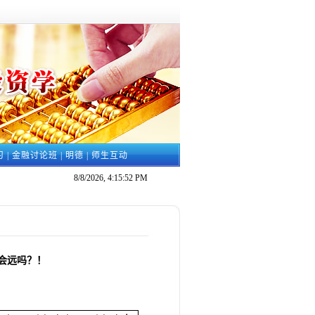
习
|
金融讨论班
|
明德
|
师生互动
8/8/2026, 4:15:53 PM
会远吗？！