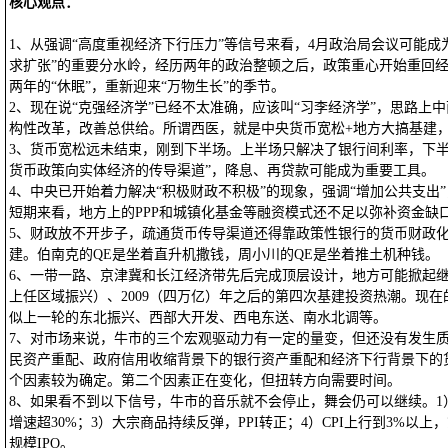
核心观点：
1、从强调“高度重视经济下行压力”等信号来看，4月政治局会议可能成为
求扩张”的重要分水岭，经历两年的政治整顿之后，政策重心开始重回
两年的“休眠”，重新迎来“万物生长”的季节。
2、现在说“克强经济学”已经不太准确，应该叫“习李经济学”，思路上
构性改革，改善总供给。所谓西医，就是中央货币宽松+地方大搞基建
3、货币宽松远未结束，刚到下半场。上半场只解决了银行间利率，下半
货币政策向实体经济的传导渠道”，降息、再贷款可能成为重要工具。
4、中央已开始着力解决“积极财政不积极”的现象，强调“增加公共支出
短期来看，地方上的PPP和城镇化基金等融资模式还不足以弥补资金缺
5、财政放不开步子，疏通货币传导渠道还得靠政策性银行的货币财政化
建。伯南克的QE是坐着直升机撒钱，周小川的QE是坐着推土机种钱。
6、一带一路、京津冀和长江经济带先后完成顶层设计，地方可能掀起继19
上任区域振兴）、2009（四万亿）年之后的第四次基建投资热潮。现在
似上一轮的东北振兴、西部大开发、西电东送、南水北调等。
7、对市场来说，牛市的三个宏观驱动力有一定的量变，但还没有发生
民资产重配、政府信用收缩背景下的银行资产重配和经济下行背景下的
个因素较为确定。第二个因素正在变化，但扭转方向需要时间。
8、如果看不到以下信号，牛市的音乐就不会停止，舞会仍可以继续。1
增速超30%；3）大宗商品持续反弹，PPI转正；4）CPI上行到3%以
规模IPO。