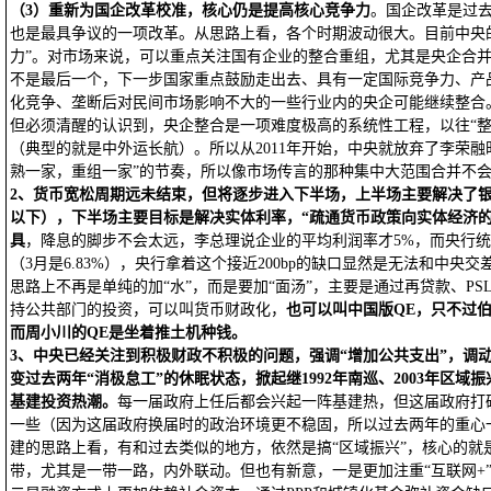
（3）重新为国企改革校准，核心仍是提高核心竞争力
。国企改革是过
也是最具争议的一项改革。从思路上看，各个时期波动很大。目前中央
力”。对市场来说，可以重点关注国有企业的整合重组，尤其是央企合
不是最后一个，下一步国家重点鼓励走出去、具有一定国际竞争力、产
化竞争、垄断后对民间市场影响不大的一些行业内的央企可能继续整合
但必须清醒的认识到，央企整合是一项难度极高的系统性工程，以往“整
（典型的就是中外运长航）。所以从2011年开始，中央就放弃了李荣融
熟一家，重组一家”的节奏，所以像市场传言的那种集中大范围合并不
2
、货币宽松周期远未结束，但将逐步进入下半场，上半场主要解决了银行
以下），下半场主要目标是解决实体利率，“疏通货币政策向实体经济的
具
，降息的脚步不会太远，李总理说企业的平均利润率才5%，而央行统
（3月是6.83%），央行拿着这个接近200bp的缺口显然是无法和中央交
思路上不再是单纯的加“水”，而是要加“面汤”，主要是通过再贷款、P
持公共部门的投资，可以叫货币财政化，
也可以叫中国版QE，只不过
而周小川的QE是坐着推土机种钱。
3
、中央已经关注到积极财政不积极的问题，强调“增加公共支出”，调
变过去两年“消极怠工”的休眠状态，掀起继1992年南巡、2003年区域振
基建投资热潮。
每一届政府上任后都会兴起一阵基建热，但这届政府打
一些（因为这届政府换届时的政治环境更不稳固，所以过去两年的重心
建的思路上看，有和过去类似的地方，依然是搞“区域振兴”，核心的就
带，尤其是一带一路，内外联动。但也有新意，一是更加注重“互联网+