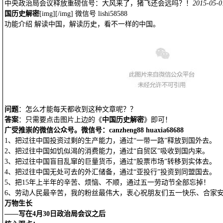
中央政治局会议释放重磅信号：大风来了，猪飞还会远吗？！
2015-05-0
国历史解密
[img][/img] 微信号 lishi58588
功能介绍 解读中国，解读历史，看不一样的中国。
问题
：怎么才能每天都收到这种文章呢？？
答案
：只需要点击图片上边的《
中国历史解密
》即可！
广受推崇的微信公众号。微信号：canzheng88 huaxia68688
1、把过往中国投资过剩的生产能力，通过“一带一路”释放到国外去。
2、把过往中国如饥似渴的消费能力，通过“自贸区”吸收到国内来。
3、把过往中国盲目乱窜的巨量货币，通过“股票市场”转移到实体去。
4、把过往中国无处可去的外汇储备，通过“亚投行”投资到同盟国去。
5、把15年上半年的辛苦、烦恼、不顺，通过五一劳动节全部忘掉！
6、劳动人民最辛苦，我的粉丝最伟大，衷心祝朋友们五一快乐、合家
万物生长
——写在4月30日政治局会议之后