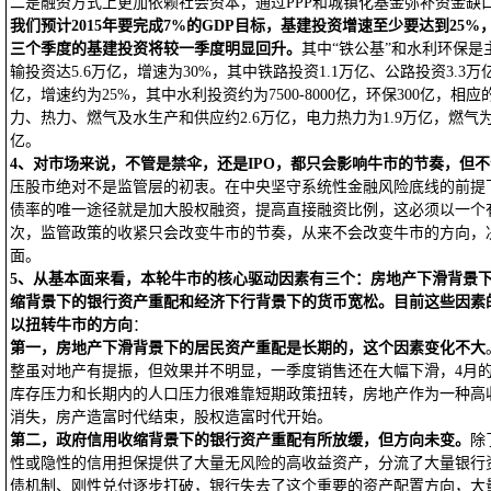
二是融资方式上更加依赖社会资本，通过PPP和城镇化基金弥补资金缺
我们预计2015年要完成7%的GDP目标，基建投资增速至少要达到25%
三个季度的基建投资将较一季度明显回升。
其中“铁公基”和水利环保是
输投资达5.6万亿，增速为30%，其中铁路投资1.1万亿、公路投资3.3万
亿，增速约为25%，其中水利投资约为7500-8000亿，环保300亿，相
力、热力、燃气及水生产和供应约2.6万亿，电力热力为1.9万亿，燃气为3
亿。
4
、对市场来说，不管是禁伞，还是IPO，都只会影响牛市的节奏，但
压股市绝对不是监管层的初衷。在中央坚守系统性金融风险底线的前提
债率的唯一途径就是加大股权融资，提高直接融资比例，这必须以一个
次，监管政策的收紧只会改变牛市的节奏，从来不会改变牛市的方向，
面。
5
、从基本面来看，本轮牛市的核心驱动因素有三个：房地产下滑背景
缩背景下的银行资产重配和经济下行背景下的货币宽松。目前这些因素
以扭转牛市的方向
：
第一，房地产下滑背景下的居民资产重配是长期的，这个因素变化不大
整虽对地产有提振，但效果并不明显，一季度销售还在大幅下滑，4月
库存压力和长期内的人口压力很难靠短期政策扭转，房地产作为一种高
消失，房产造富时代结束，股权造富时代开始。
第二，政府信用收缩背景下的银行资产重配有所放缓，但方向未变。
除
性或隐性的信用担保提供了大量无风险的高收益资产，分流了大量银行资
债机制、刚性兑付逐步打破，银行失去了这个重要的资产配置方向，大