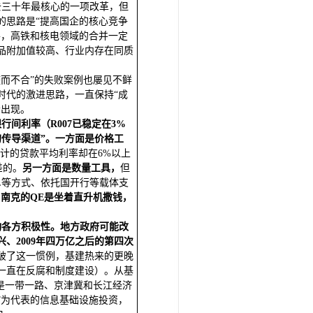
去三十年最核心的一项改革，但
的思路是“提高国企的核心竞争
并，高铁和核电领域的合并一定
品附加值较高、行业内存在同质
。
而不合”的失败案例也屡见不鲜
时代的激进思路，一直保持“成
会出现。
间利率（R007已稳定在3%
传导渠道”。一方面是价格工
计的贷款平均利率却在6%以上
差的。
另一方面是数量工具，
但
SL等方式、依托国开行等载体支
伯南克的QE是坐着直升机撒钱，
动各方积极性。地方政府可能改
兴、2009年四万亿之后的第四次
破了这一惯例，基建热来的更晚
一直在反腐和制度建设）。从基
是一带一路、京津冀和长江经济
”为代表的信息基础设施投资，