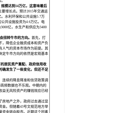
口。
，规模达到14万亿，这意味着后
主要增长点。预计2015年交通运
亿。水利环保和公共设施5.7万
应的公共设施投资为4.6万亿。电
000亿，水生产和供应为3400
不会扭转牛市的方向。
首先，打
下，降低企业融资成本和资产负
有人气的资本市场作为前提。其
决定牛市方向的依然是宏观基本
下的居民资产重配、政府信用收
的确发生了一些变化，但还不足
。连续的降息降准和信贷政策调
的高频数据也不乐观。中期内的
收益无风险资产的赚钱效应已经
了房地产之外，政府过去通过显
金。但随着43号文规范地方举
量资金转向股市。近期这个因素