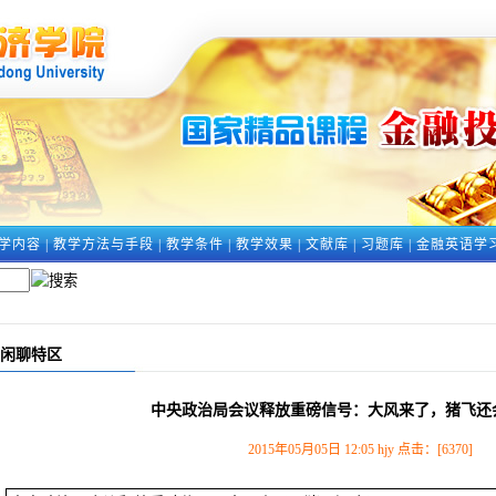
学内容
|
教学方法与手段
|
教学条件
|
教学效果
|
文献库
|
习题库
|
金融英语学
闲聊特区
中央政治局会议释放重磅信号：大风来了，猪飞还
2015年05月05日 12:05 hjy 点击：[
6370
]