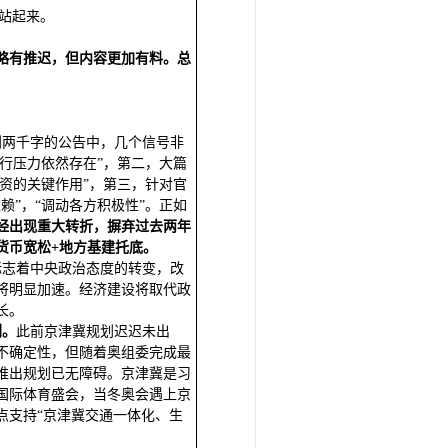
市站起来。
议略有推迟，但内容更加有料。总
到两千字的公告中，几个信号非
下行压力依然存在”，第二，大篇
投资的关键作用”，第三，针对官
赖”，“调动各方积极性”。正如
经出现重大转折，摒弃过去两年
货币宽松+地方基建托底。
标志着中央政治态度的转变，改
将明显加速。经济建设将取代政
长。
剂。
此前京津冀规划迟迟未出
不确定性，但随着奥组委完成最
上推出规划已无障碍。京津冀是习
国际体育盛会，当冬奥会遇上京
点支持“京津冀交通一体化、生