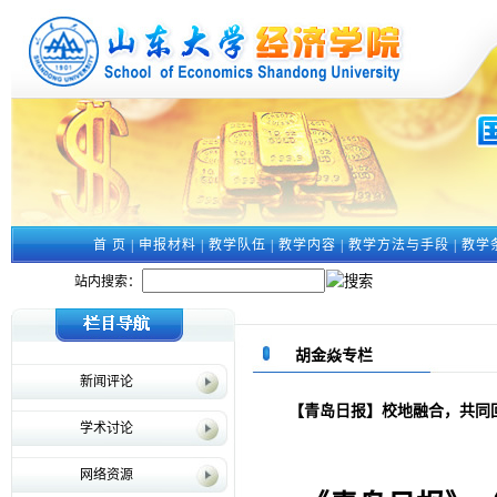
首 页
|
申报材料
|
教学队伍
|
教学内容
|
教学方法与手段
|
教学
站内搜索：
胡金焱专栏
新闻评论
【青岛日报】校地融合，共同
学术讨论
网络资源