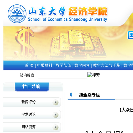
首 页
|
申报材料
|
教学队伍
|
教学内容
|
教学方法与手段
|
教学
站内搜索：
胡金焱专栏
新闻评论
【大众
学术讨论
网络资源