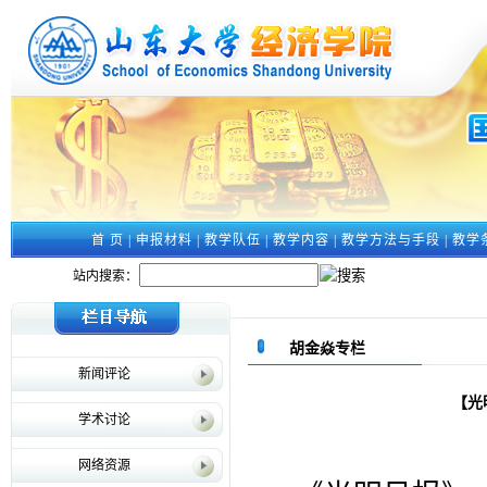
首 页
|
申报材料
|
教学队伍
|
教学内容
|
教学方法与手段
|
教学
站内搜索：
胡金焱专栏
新闻评论
【光
学术讨论
网络资源