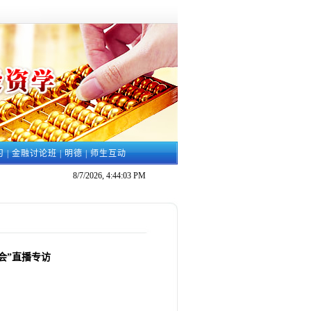
习
|
金融讨论班
|
明德
|
师生互动
8/7/2026, 4:44:04 PM
会”直播专访