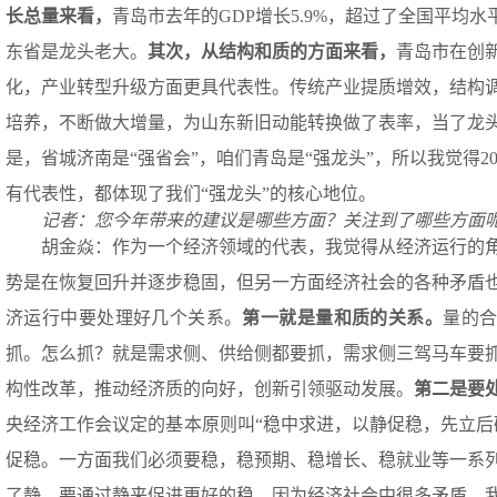
长总量来看，
青岛市去年的GDP增长5.9%，超过了全国平均水
东省是龙头老大。
其次，从结构和质的方面来看，
青岛市在创
化，产业转型升级方面更具代表性。传统产业提质增效，结构
培养，不断做大增量，为山东新旧动能转换做了表率，当了龙
是，省城济南是“强省会”，咱们青岛是“强龙头”，所以我觉得2
有代表性，都体现了我们“强龙头”的核心地位。
记者：您今年带来的建议是哪些方面？关注到了哪些方面
胡金焱：作为一个经济领域的代表，我觉得从经济运行的
势是在恢复回升并逐步稳固，但另一方面经济社会的各种矛盾
济运行中要处理好几个关系。
第一就是量和质的关系
。
量的
抓。怎么抓？就是需求侧、供给侧都要抓，需求侧三驾马车要
构性改革，推动经济质的向好，创新引领驱动发展。
第二
是
要
央经济工作会议定的基本原则叫“稳中求进，以静促稳，先立后
促稳。一方面我们必须要稳，稳预期、稳增长、稳就业等一系
了静，要通过静来促进更好的稳。因为经济社会中很多矛盾，