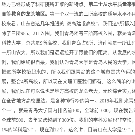
地方已经形成了科研院所汇聚的新特点。
第二个
从
水平质量来
高等教育的龙头地区。
第一个双一流的三所高校的质量水平不
校来看，山东省这几年推进的“双高建设高校”，我们这5所都入
除了三所985、211入围，我们青岛还有三所高校入围，就是
科技大学，总共是9所高校，我们青岛占6所，济南就是一所山
一所山农大。所以我们是远远拉开了跟他们的距离。从发展的
例，我们始终很自豪，我们认为青岛大学是青岛人民的大学，因为
把这所学校抬起来的，所以我们跟青岛的这个城市是共命运的。
展，整合4所高校，所以现在文理工医我们都有。这么简单的讲
展，我们现在可以说也是地方高校的龙头老大，无论综合实力
在全省地方高校里边，是各种排行榜的第一。2018年我刚来青
个一”，就是青岛大学国内排名前100，全球前1000，现在我告
全球前500，去年又跨越到了300位。我们的学科发展也非常
1%的学科是3个，现在到12个，这么讲，目前山东大学是19个，