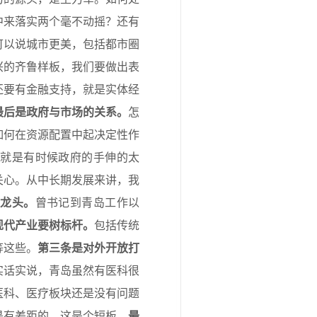
中来落实两个毫不动摇？还有
可以说城市更美，包括都市圈
兴的齐鲁样板，我们要做出表
还要有金融支持，就是实体经
最后是政府与市场的关系
。
怎
如何在资源配置中起决定性作
，就是有时候政府的手伸的太
关心。从中长期发展来讲，我
强
龙头。
曾书记到青岛工作以
现代产业
要
树标杆
。
包括传统
等这些。
第三
条
是对外开放打
实话实说，青岛虽然有医科很
医科、医疗板块还是没有问题
是有差距的，这是个短板。
最