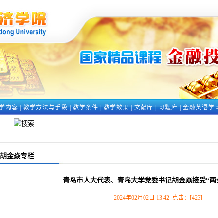
学内容
|
教学方法与手段
|
教学条件
|
教学效果
|
文献库
|
习题库
|
金融英语学
胡金焱专栏
青岛市人大代表、青岛大学党委书记胡金焱接受“两
2024年02月02日 13:42 点击：[
423
]