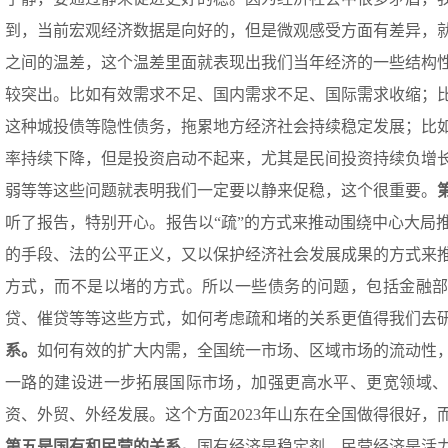
到，当前宏观经济数据是向好的，但是微观感受方面有差异，
之间的温差，这个温差里面就表现出我们当年经济的一些结构
较突出。比如有效需求不足、国内需求不足、国际需求收缩；
这种城投债等隐性债务，拖累地方经济社会持续稳定发展；比
率持续下降，但是投资启动不起来，尤其是民间投资持续负增
弱等等这些问题就表明我们一定要以静来促稳，这个很重要。
听了报告，特别开心。报告以“疏”的方式来推动围绕中心大局
的手段、法的公平正义，又以保护经济社会发展成果的方式来
方式，而不是以堵的方式。所以一些债务的问题，包括金融
贷、催贷等等这些方式，如何考虑疏和堵的关系更值得我们去
系
。
如何有效的扩大内需，全国统一市场、区域市场的流动性
一路的建设进一步拓展国际市场，加强更高水平、更宽领域
资、外贸、外经发展。这个方面2023年山东在全国做得很好，
第五是国有和民营的关系
。
国有经济是稳定剂，民营经济是活