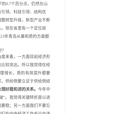
平的0.7个百分点，仍然在山
新引领、科技引领、结构优
调整转型升级，新型产业不断
头。现在省里有一个定位就
023年青岛从量和质的方面都
呢？
角度来看，一方面目前经济形
也比较突出。所以我觉得在经
合理增长，质的有效提升都要
抓，供给侧要立足于供给侧结
处理好稳和进的关系。
今年中
破”。我觉得关键转折是以进
列要稳；另一方面我们不要忘
我们在中央经济工作会议也讲