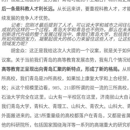
后一
条
是
科教人才利长远。
从长远来讲，要重视科教人才，才
续发展的竞争人才优势。
记者：您刚才最后提到了人才，可以说大学和城市之间往
成就的这样的一个过程，青岛大学和青岛也不例外。那么在未
创新迭代升级的整个发展过程当中，像我们青岛大学，包括我
所如何抱团发力，凝聚起很大的核心力来留住这些人才，让这
领域发力呢？
胡金焱：这正是我给这次人大提的一个议案，就是关于如
议案。关于当前我们青岛的高等教育发展态势，我有几个情况
高等教育正呈现出向青岛汇聚的新特点，形成了新
的
格局。
从
所高校，我们青岛是29所高校，如果加上康复大学和上合经贸，
校；从这个规模里边看，985、211即所谓的双一流的三所高
石油大学完全在这里，山大有一半校区在这里，济南就山大自
我们青岛大学，青科大、青理工、山科大、青农大。山科大、
外面搬进来的。这5所重量级的高校都落户在青岛，又都是省
他的科研院所，包括国家围绕海洋等一系列的高端重大的研究