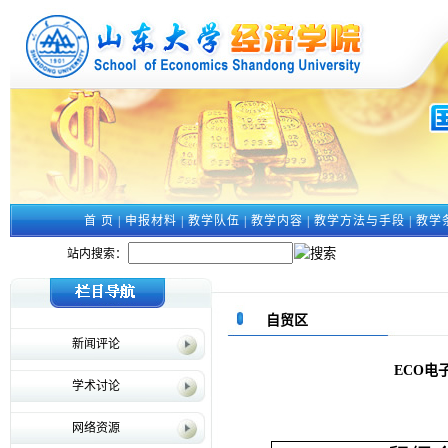
首 页
|
申报材料
|
教学队伍
|
教学内容
|
教学方法与手段
|
教学
站内搜索：
自贸区
新闻评论
ECO
学术讨论
网络资源