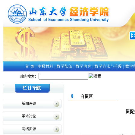
首 页
|
申报材料
|
教学队伍
|
教学内容
|
教学方法与手段
|
教学
站内搜索：
自贸区
新闻评论
贸促
学术讨论
网络资源