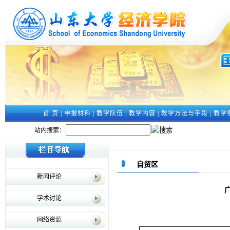
首 页
|
申报材料
|
教学队伍
|
教学内容
|
教学方法与手段
|
教学
站内搜索：
自贸区
新闻评论
学术讨论
网络资源