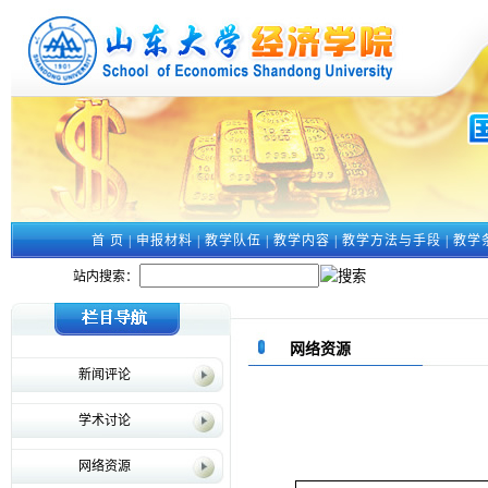
首 页
|
申报材料
|
教学队伍
|
教学内容
|
教学方法与手段
|
教学
站内搜索：
网络资源
新闻评论
学术讨论
网络资源