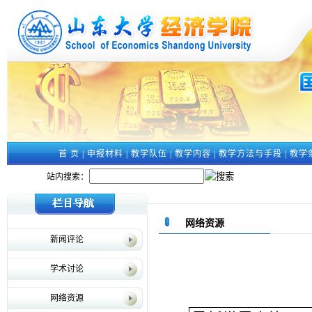
首 页
|
申报材料
|
教学队伍
|
教学内容
|
教学方法与手段
|
教学
站内搜索：
网络资源
新闻评论
学术讨论
网络资源