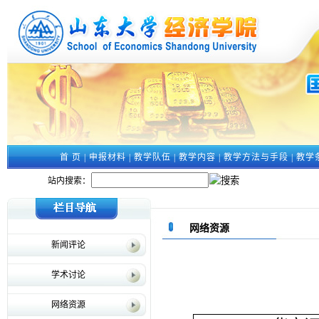
首 页
|
申报材料
|
教学队伍
|
教学内容
|
教学方法与手段
|
教学
站内搜索：
网络资源
新闻评论
学术讨论
网络资源