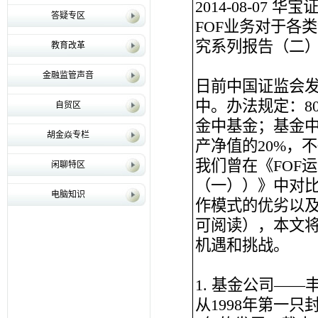
2014-08-07 
答疑专区
FOF业务对于各
究系列报告（二
教育改革
金融监管声音
日前中国证监会发
中。办法规定：8
自贸区
金中基金；基金
胡金焱专栏
产净值的20%，
我们曾在《FOF
闲聊特区
（一））》中对比分析
电脑知识
作模式的优劣以及
可阅读），本文将
机遇和挑战。
1. 基金公司——
从1998年第一