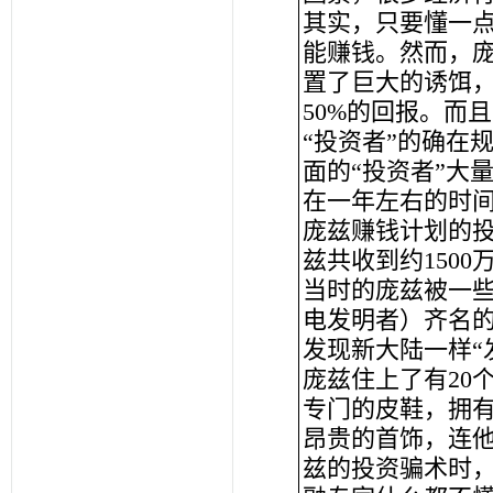
其实，只要懂一
能赚钱。然而，
置了巨大的诱饵，
50%的回报。而
“投资者”的确在
面的“投资者”大
在一年左右的时间
庞兹赚钱计划的
兹共收到约150
当时的庞兹被一
电发明者）齐名
发现新大陆一样“
庞兹住上了有20
专门的皮鞋，拥
昂贵的首饰，连
兹的投资骗术时