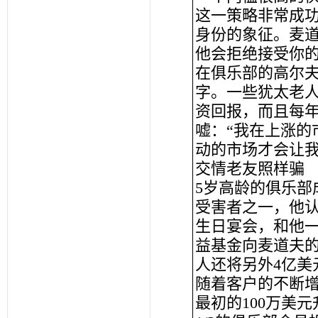
这一策略非常成
身份的象征。麦
他会拒绝接受你
在俱乐部的高尔
字。一些犹太老人
资回报，而且每
嘘：“我在上涨的
动的市场才会让我
交情老友照样骗
5岁高龄的俱乐部
受害者之一，他认
生日宴会，和他
益基金向麦道夫的
人还将另外4亿美
随着客户的不断
最初的100万美元