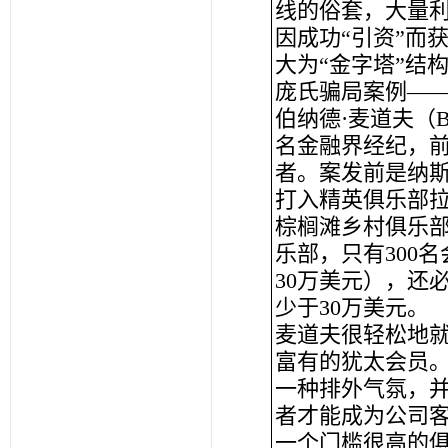
线的俗套，大量利
因成功“引资”而
大为“金字塔”结
庞氏骗局案例—
伯纳德·麦道夫（Ber
名金融界经纪，
者。案发前是纳斯
打入精英俱乐部
棕榈滩乡村俱乐部
乐部，只有300
30万美元），还
少于30万美元。
麦道夫很轻松地
富有的犹太会员
一种排外气氛，并
者才能成为公司
一个门槛很高的