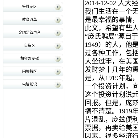
2014-12-02 人
答疑专区
我们生活在一个
是最幸福的事情
教育改革
此文，希望有些
金融监管声音
“庞氏骗局”源自于一个
1949）的人，
自贸区
过各种工作，包
胡金焱专栏
大坐过牢，在美
发财梦十几年的
闲聊特区
是，从1919年
电脑知识
一个投资计划，
这个投资计划说
回报。但是，庞
搞不清楚。191
片混乱，庞兹便
票据，再卖给美
因素，很多经济