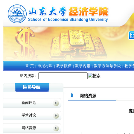
首 页
|
申报材料
|
教学队伍
|
教学内容
|
教学方法与手段
|
教学
站内搜索：
网络资源
新闻评论
庞
学术讨论
网络资源