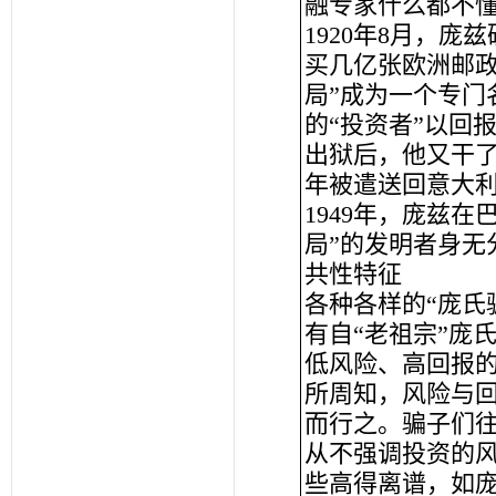
融专家什么都不
1920年8月，
买几亿张欧洲邮政
局”成为一个专门
的“投资者”以回
出狱后，他又干了
年被遣送回意大
1949年，庞兹
局”的发明者身无
共性特征
各种各样的“庞氏
有自“老祖宗”庞
低风险、高回报
所周知，风险与回
而行之。骗子们
从不强调投资的
些高得离谱，如庞