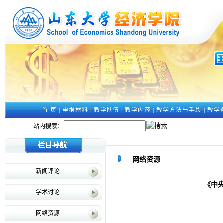
首 页
|
申报材料
|
教学队伍
|
教学内容
|
教学方法与手段
|
教学
站内搜索：
网络资源
新闻评论
《中
学术讨论
网络资源