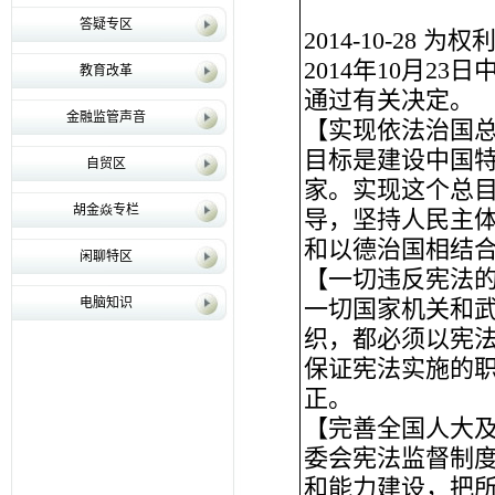
答疑专区
2014-10-28 为
2014年10月
教育改革
通过有关决定。
金融监管声音
【实现依法治国
目标是建设中国
自贸区
家。实现这个总
胡金焱专栏
导，坚持人民主
和以德治国相结
闲聊特区
【一切违反宪法
电脑知识
一切国家机关和
织，都必须以宪
保证宪法实施的
正。
【完善全国人大
委会宪法监督制
和能力建设，把