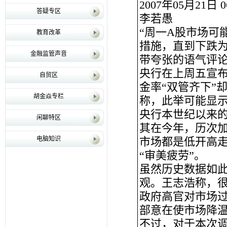
2007年05月21日 06
答疑专区
李若愚
“周一A股市场可
教育改革
措施，直到下跌为
金融监管声音
带夸张的语气评
央行在上周五宣
自贸区
金率“双管齐下”
胡金焱专栏
称，此举可能显
央行本世纪以来
闲聊特区
其在今年，历次
电脑知识
市场都是低开高
“审美疲劳”。
虽然历史数据如此
观。王志浩称，
政府高官对市场
部意在使市场降
不过，对于本次