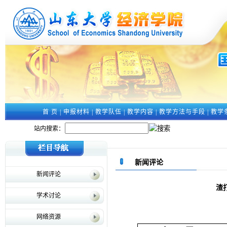
首 页
|
申报材料
|
教学队伍
|
教学内容
|
教学方法与手段
|
教学
站内搜索：
新闻评论
新闻评论
渣
学术讨论
网络资源