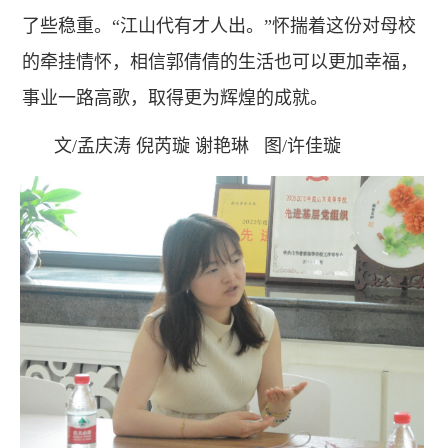
了些稳重。“江山代有才人出。”怀揣着这份对母校
的牵挂情怀，相信郭倩倩的生活也可以更加幸福，
事业一路高歌，取得更为辉煌的成就。
文/孟庆涛 倪芮璇 谢艳琳
图/许佳璇