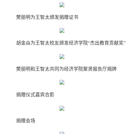
樊丽明为王智太颁发捐赠证书
胡金焱为王智太校友颁发经济学院“杰出教育贡献奖”
樊丽明和王智太共同为经济学院聚贤报告厅揭牌
捐赠仪式嘉宾合影
捐赠会场