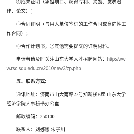
④成果证明（承担项目、获得专利、奖励、发表著
作、论文）；
⑤合同证明（与用人单位签订的工作合同或意向性工
作合同）；
⑥合作计划书；⑦其他需要提交的证明材料。
申请者请及时关注山东大学人才招聘网站：
http://ww
w.rsc.sdu.edu.cn/2010new2/zp.php
五、联系方式:
通讯地址：济南市山大南路27号知新楼B座 山东大学
经济学院人事秘书办公室
邮政编码：250100
联系人：刘娜娜 朱子川