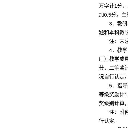
万字计
分，
1
加
分。主
0.5
．教研
3
题和本科教
注：未注明
．教学
4
厅）教学成
分，二等奖
况自行认定
．指导
5
等级奖励计
1
奖级别计算
注：附
行认定。