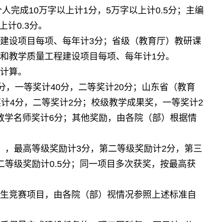
个人完成
万字以上计
分，
万字以上计
分；主编
10
1
5
0.5
上计
分。
0.3
建设项目每项、每年计
分；省级（教育厅）教研课
3
和教学质量工程建设项目每项、每年计
分。
1
计算。
分，一等奖计
分，二等奖计
分；山东省（教育
40
20
奖计
分，二等奖计
分；校级教学成果奖，一等奖计
4
2
2
教学名师奖计
分；其他奖励，由各院（部）根据情
6
），最高等级奖励计
分，第二等级奖励计
分，第三
3
2
二等级奖励计
分；同一项目多次获奖，按最高获
0.5
生竞赛项目，由各院（部）视情况参照上述标准自