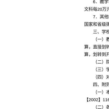
．教学
6
文科每
万
20
．其他
7
国家和省级
三、学校
（一）教学
算，直接划
算，划转到
（二）院（
（三）学校
（四）对于
四、附
（一）本
【
】
2002
11
（二）各院