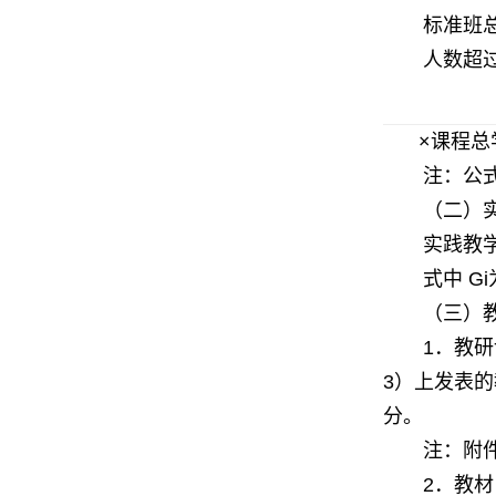
标准班总
人数超
课程总
×
注：公式
（二）实
实践教学
式中
Gi
（三）教学
．教研
1
）上发表的
3
分。
注：附
．教材
2