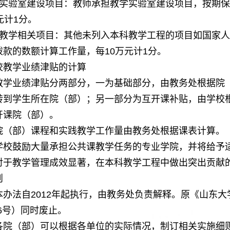
实验室建设项目：教师承担教学实验室建设项目，按期保
元计
分。
1
教学相关项目：其他未列入本科教学工程的项目如国家人
拨款的数额计算工作量，每
万元计
分。
10
1
教学业绩津贴的计算
业绩津贴分两部分，一为基础部分，由教务处根据院（
转到学生所在院（部）；另一部分为互开课补贴，由学校
开课院（部）。
部）课程和实践教学工作量由教务处根据课表计算。
鼓励大量承担公共课教学任务的专业学院，并将给予
教学管理成效显著，在本科教学工程中做出突出贡献的
则
办法自
年起执行，由教务处负责解释。原《山东大
2012
号）同时废止。
6
（部）可以根据各单位的实际情况，制订相关实施细