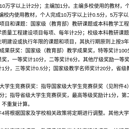
万字以上计
分；主编加
分。主编多校使用的教材，
10
2
1
编校内使用教材，个人完成
万字以上计
分，
万字以
10
0.5
5
项目和课题：国家级（教育部）教研课题或本科教学工程
学质量工程建设项目每项、每年计
分；校级本科教研课题
2
建设或执行年限的课题和项目，其执行期原则上按
年
3
成果获奖：国家级（教育部）教学成果奖，特等奖计
100
果奖，一等奖计
分，二等奖计
分。其他厅级奖励一等
10
6
计
分，三等奖计
分；国家级教学名师奖计
分，省级
1
0.5
20
。
大学生竞赛获奖：指导国家级大学生竞赛获奖（见附件
4
分；指导省级大学生竞赛获奖，最高等级奖励计
分，第
1
，不重复计算。
件
将根据国家及学校相关政策将定期进行调整。其他大学
4