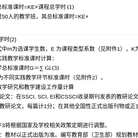
标准课时
课程总学时
(1)
=KE
×
过
人的教学班，其总标准课时
50
=KE
×
学时
(2)
中
为选课学生数，
为课程类型系数（见附件
），
m
E
1
K
践教学标准课时计算：
总标准课时
＝
Gi
(3)
G
∑
为不同实践教学环节标准课时（见附件
）。
2
研究和教学建设工作量计算
论文：在
和
收录期刊发表的教研论
SSCI, SCI, EI
CSSCI
教研论文，每篇计
分；在其他全国性正式出版刊物或正
1
件
将根据国家及学校相关政策定期进行调整。
3
：教材以正式出版为准。编写教育部（卫生部）规划教材