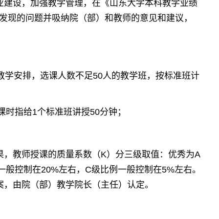
业建设，加强教学管理，在《山东大学本科教学业绩
发现的问题并吸纳院（部）和教师的意见和建议，
教学安排，选课人数不足
人的教学班，按标准班计
50
课时指给
个标准班讲授
分钟；
1
50
，教师授课的质量系数（
）分三级取值：优秀为
K
A
一般控制在
左右，
级比例一般控制在
左右。
20%
C
5%
，由院（部）教学院长（主任）认定。