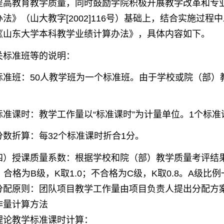
提高教育教学质量，同时鼓励学院积极开展教学改革和专
办法》（山大教字
号）基础上，结合实施过程中
[2002]116
《山东大学本科教学业绩计算办法》，具体内容如下。
关标准班等的说明：
标准班：
人教学班为一个标准班。由于学校或院（部）
50
标准课时：教学工作量以
标准课时
为计量单位。
个标准
“
”
1
分数折算：每
个标准课时折合
分。
32
1
授课质量系数：根据学校和院（部）教学质量考评结果
；合格为
级，
取
；不合格为
级，
取
。
级比例
B
K
1.0
C
K
0.8
A
原则：团队项目教学工作量由项目负责人提出分配方案
量计算方法
论教学标准课时计算：