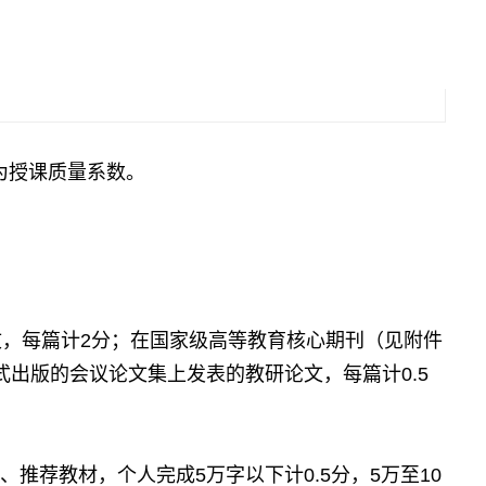
为授课质量系数。
文，每篇计
分；在国家级高等教育核心期刊（见附件
2
式出版的会议论文集上发表的教研论文，每篇计
0.5
、推荐教材，个人完成
万字以下计
分，
万至
5
0.5
5
10