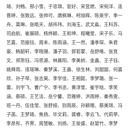
琦、刘畅、邢小雪、于忠琪、官好、宋昱燃、宋宛洋、连
晋婷、张致远、张帅可、唐枫琳、柯旭辉、陈泉宇、季一
舟、莫琳、张皓天、胡祎玮、刘海玉、武文淼、王科苏、
司启航、崔展硕、杨烨颖、王和坤、程曦莹、宋子乐、马
艺嘉、范振钰、周末、陈雨涵、王一然、潘季琛、朱君
豪、韩韶轩、李晓珊、潘子羽、郭若蒙、岳舒唯、张竞
文、郑思钰、冯思源、林晨阳、李美娇、金鑫、王子钰、
姚舜雨、连瑶琳、秦梦溪、王鑫、徐生林、刘甜甜、何嘉
欣、孙子琴、张志昊、李学佳、王相懿、李梦璐、张一
蕾、刘宇飞、曹广宁、李书丞、黄淳莹、崔宇晗、李笑
涵、蔡硕、王艺洁、岳宁馨、范雅婷、洪雨婷、秦秀雯、
班一丹、伍佳莹、张舒娅、别雨辰、孙颖暄、蔡美琪、冯
子菡、王梦琦、焦扬、毕文莉、龚睿、李云飞、代莉葶、
李彦彤、齐霁、周慧敏、刘扬、王俊盛、赵堃竹、李梦