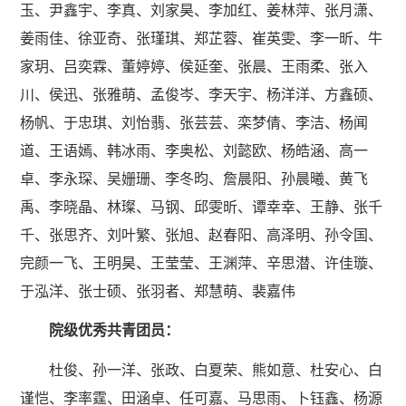
玉、尹鑫宇、李真、刘家昊、李加红、姜林萍、张月潇、
姜雨佳、徐亚奇、张瑾琪、郑芷蓉、崔英雯、李一昕、牛
家玥、吕奕霖、董婷婷、侯延奎、张晨、王雨柔、张入
川
、
侯迅、张雅萌、孟俊岑、李天宇、杨洋洋、方鑫硕、
杨帆、于忠琪、刘怡翡、张芸芸、栾梦倩、李洁、杨闻
道、王语嫣、韩冰雨、李奥松、刘懿欧、杨皓涵、高一
卓、李永琛、吴姗珊、李冬昀、詹晨阳、孙晨曦、黄飞
禹、李晓晶、林璨、马钢、邱雯昕、谭幸幸、王静、张千
千、张思齐、刘叶繁、张旭、赵春阳、高泽明、孙令国、
完颜一飞、王明昊、王莹莹、王渊萍、辛思潜、许佳璇、
于泓洋、张士硕、张羽者、郑慧萌、裴嘉伟
院级优秀共青团员：
杜俊、孙一洋、张政、白夏荣、熊如意、杜安心、白
谨恺、李率霆、田涵卓、任可嘉、马思雨、卜钰鑫、杨源