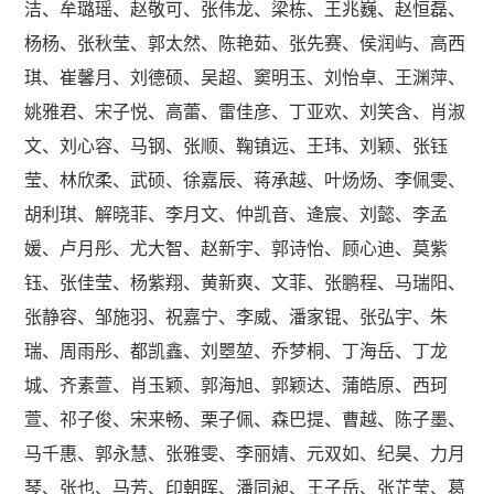
洁、牟璐瑶、赵敬可、张伟龙、梁栋、王兆巍、赵恒磊、
杨杨、张秋莹、郭太然、陈艳茹、张先赛、侯润屿、高西
琪、崔馨月、刘德硕、吴超、窦明玉、刘怡卓、王渊萍、
姚雅君、宋子悦、高蕾、雷佳彦、丁亚欢、刘笑含、肖淑
文、刘心容、马钢、张顺、鞠镇远、王玮、刘颖、张钰
莹、林欣柔、武硕、徐嘉辰、蒋承越、叶炀炀、李佩雯、
胡利琪、解晓菲、李月文、仲凯音、逄宸、刘懿、李孟
媛、卢月彤、尤大智、赵新宇、郭诗怡、顾心迪、莫紫
钰、张佳莹、杨紫翔、黄新爽、文菲、张鹏程、马瑞阳、
张静容、邹施羽、祝嘉宁、李威、潘家锟、张弘宇、朱
瑞、周雨彤、都凯鑫、刘
瞾堃、乔梦桐、丁海岳、丁龙
城、齐素萱、肖玉颖、郭海旭、郭颖达、蒲皓原、西珂
萱、祁子俊、宋来畅、栗子佩、森巴提、曹越、陈子墨、
马千惠、郭永慧、张雅雯、李丽婧、元双如
、纪昊、力月
琴、张也、马芳、印朝晖、潘同昶、王子岳、张芷莹、葛