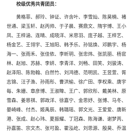
校级优秀共青团员：
黄格菲、郝玲、钟证、许含叶、李雪灿、陈昊楠、褚
世通、梁玉轩、赵丙帅、于子晨、赛鼎文、隋宇博、王小
凤、王梓涵、连晴、成晓洋、米思羽、庞子越、王梓艺、
杨金艺、王翎宇、王旭阳、韩予乐、孙铭焕、邓鹏宇、杨
海一、张雨禾、张佳依、李昕玥、张忠炜、张凯丽、杨官
林、赵旭、苏赫、李妍、李青洋、刘畅、田笑、刘骏涛、
赵泽阳、陈勃翰、白然竹、刘鸿德、范明凯、王昱萱、胥
志锦、汪子渔、孙雨彤、曹洪瑜、徐广田、李权乘、唐宇
每、朱姗、章彦博、王淑暐、王广、郭欣彤、戴美林、原
雪森、姜恩祺、郭政洋、徐嘉宁、金思妤、张博、马冬、
晏崎峰、付杰、姬禹辰、韩璐瑶、郭文光、王爱爱、唐新
港、张成、赵心玮、夏振耀、丁冠森、陈海谦、谢梦芮、
孙嘉笛、宗文杰、张可盈、霍泓屹、刘思源、殷昊、乔温