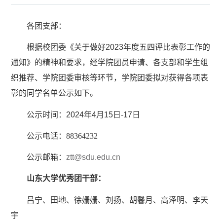
各团支部：
根据校团委《关于做好
2023
年度五四评比表彰工作的
通知》的精神和要求，经学院团员申请、各支部和学生组
织推荐、学院团委审核等环节，学院团委拟对获得各项表
彰的同学名单公示如下。
公示时间：
2024
年
4
月
15
日
-17
日
公示电话：88364232
公示邮箱：
ztt@sdu.edu.cn
山东大学优秀团干部：
吕宁、田地、徐姗姗、刘扬、胡馨月、高泽明、李天
宇