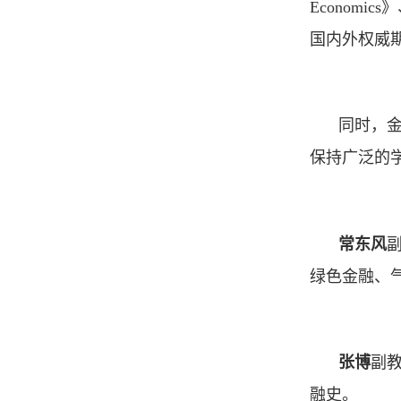
Economics》、
国内外权威期
同时，
保持广泛的
常东风
绿色金融、
张博
副
融史。