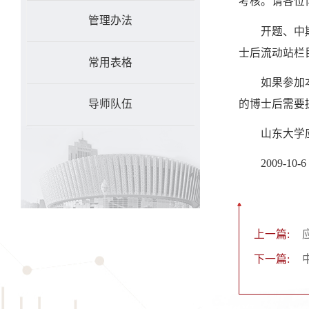
考核。请各位
管理办法
开题、中
士后流动站栏
常用表格
如果参加
的博士后需要
导师队伍
山东大学
2009-10-6
上一篇:
下一篇: