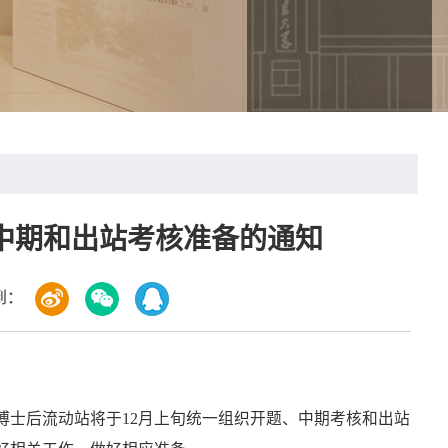
、中期和出站考核准备的通知
到：
博士后流动站将于12月上旬统一组织开题、中期考核和出站