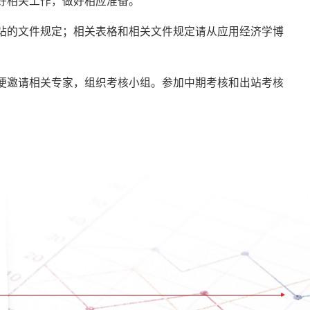
好相关工作，做好相应准备。
站的文件规定；相关表格和相关文件规定请从应用经济学博
以便邀请相关专家，组织考核小组。参加中期考核和出站考核