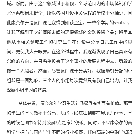
域。然而，由于这个领域过于新颖，全球范围内的市场体制和学
术体系都尚未健全，所以各国开设相关课程的学校十分稀少，因
此康奈尔开设这门课让我感到如获至宝。一整个学期的seminar，
让我了解到了之前闻所未闻的环保领域的金融投资产品；班里其
他从事相关领域工作的研究生们在讨论中分享自己工作中的见
闻，更使我大开眼界。在这个过程中，我逐渐发现了自己真正有
兴趣的方向，并且希望投身于这个事业的发展进程中去，勇敢的
做一个先驱者。然而，尽管这门课十分美好，我被随机分配的小
组却是一团乱麻，三个人的小组每次竟然只有我自己出力，让我
深感小组学习的弊端。
总体来说，康奈尔的学习生活让我感到充实而有价值。那里
的学生的学习效率十分高，玩的时候疯狂到能在屋顶开party，学
的时候在图书馆待到凌晨2点是家常便饭。同时，不少康奈尔的商
科学生拥有与国内学生不同的行业视野，任何高端的金融学知识