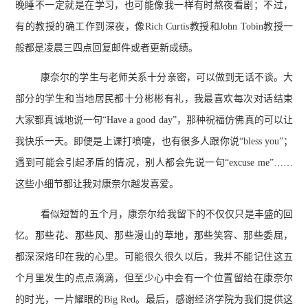
晚睡不一定就是在学习，也可能像我一样有时熬夜看剧；不过，
有的教授的确工作到深夜，像Rich Curtis教授和John Tobin教授一
般都是凌晨三四点回复邮件或者更新成绩。
康奈尔的学生与老师关系十分亲密，可以做到无话不谈。大
部分的学生和当地居民都十分彬彬有礼，我最喜欢每次对话结束
大家都真诚地说一句“Have a good day”，那种祝福仿佛真的可以让
我快乐一天。即便是上课打喷嚏，也有很多人跟你说“bless you”；
遇到可能会引起矛盾的情况，别人都会先说一句“excuse me”……
这些小细节都让我对康奈尔越发喜爱。
看似短暂的五个月，康奈尔给我留下的不仅仅只是丰盛的回
忆。那些花、那些风、那些漫山的草地，那些笑容、那些委屈，
都深深烙印在我的心里。可能很久很久以后，我并不能记住这五
个月里发生的点点滴滴，但至少心中会有一个位置留给在康奈尔
的时光，一片耀眼的Big Red。最后，感谢经济学院为我们提供这