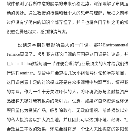
软件预测了我所中意的股票的未来价格走势，深深理解了布朗运
动的奥妙。通过教授的授课和我个人的思考与理解，我把之前学
过但没有学明白的知识全部弄懂了，并且也将各门学科之间的知
识融会贯通起来，感到神清气爽。
说到这学期对我影响最大的一门课，那非Environmental
Finance莫属了。吸引我选择这门课的原因是这门课是讨论课，并
且John Tobin教授每隔一节课便会邀请行业最顶尖的人才给我们进
行远程seminar。尽管中间会穿插几次小组领导讨论和学期项目，
这门课创意十足的讨论模式还是在众多课程中脱颖而出，博得我
的青睐。作为一个十分关注环保的人，将环境资源与金融投资产
品挂钩无疑对我有致命的吸引力。试想，如果将自然资源或环保
项目量化为投资产品，吸引除政府、无政府组织、慈善捐款以外
的私人投资者以扩大资金池，并且因此可以达到环境、经济、社
会效益三丰收的效果，环境金融将是一个让人无比振奋的朝阳领