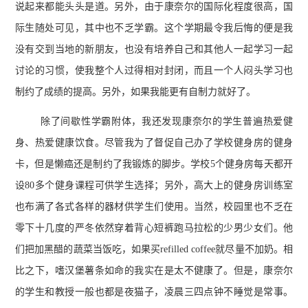
说起来都能头头是道。另外，由于康奈尔的国际化程度很高，国
际生随处可见，其中也不乏学霸。这个学期最令我后悔的便是我
没有交到当地的新朋友，也没有培养自己和其他人一起学习一起
讨论的习惯，使我整个人过得相对封闭，而且一个人闷头学习也
制约了成绩的提高。另外，如果我能更有自制力就好了。
除了间歇性学霸附体，我还发现康奈尔的学生普遍热爱健
身、热爱健康饮食。尽管我为了督促自己办了学校健身房的健身
卡，但是懒癌还是制约了我锻炼的脚步。学校5个健身房每天都开
设80多个健身课程可供学生选择；另外，高大上的健身房训练室
也布满了各式各样的器材供学生们使用。当然，校园里也不乏在
零下十几度的严冬依然穿着背心短裤跑马拉松的少男少女们。他
们把加黑醋的蔬菜当饭吃，如果买refilled coffee就尽量不加奶。相
比之下，嗜汉堡薯条如命的我实在是太不健康了。但是，康奈尔
的学生和教授一般也都是夜猫子，凌晨三四点钟不睡觉是常事。