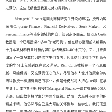
次拿到了满分，Risk Simulation & Monte Carlo Methods的作业也拿
过满分，这些成绩也是我通过努力得到的。
Managerial Finance是面向商科研究生开设的课程，授课内容
涵盖Corporate Finance，Financial Derivatives，Stock Market，及
Personal Finance等诸多领域的内容，知识点多而杂。但Rich Curtis
教授是一个已经授课20多年的“老司机”，他在精心整理前人编纂的
十几本教材和行业时新内容后总结出厚达400余页的讲义，并亲自
编写了一本配套的习题供学生们参考，因此这门课整个学期高强
度的学习让我感到既充实又满足。Rich Curtis教授是一个心思细
腻、风趣健谈，又充满责任心的人，尽管他本人像其他康奈尔的
商科教授一样拥有自己的事业，但是他仍然将大把心血倾注在学
生身上。本学期他所教授的Managerial Finance一课共有将近200人
选课，因此教务将学生分为两个班级。然而，大班并不影响他的
精益求精，他仍然尽自己最大可能关怀到每一位学生。我们班是
每周二、周四的5:00pm上课，但每次月考都是课程当天的7:30pm