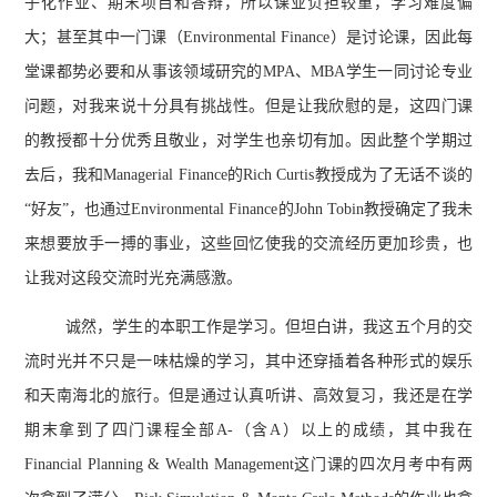
子化作业、期末项目和答辩，所以课业负担较重，学习难度偏
大；甚至其中一门课（Environmental Finance）是讨论课，因此每
堂课都势必要和从事该领域研究的MPA、MBA学生一同讨论专业
问题，对我来说十分具有挑战性。但是让我欣慰的是，这四门课
的教授都十分优秀且敬业，对学生也亲切有加。因此整个学期过
去后，我和Managerial Finance的Rich Curtis教授成为了无话不谈的
“好友”，也通过Environmental Finance的John Tobin教授确定了我未
来想要放手一搏的事业，这些回忆使我的交流经历更加珍贵，也
让我对这段交流时光充满感激。
诚然，学生的本职工作是学习。但坦白讲，我这五个月的交
流时光并不只是一味枯燥的学习，其中还穿插着各种形式的娱乐
和天南海北的旅行。但是通过认真听讲、高效复习，我还是在学
期末拿到了四门课程全部A-（含A）以上的成绩，其中我在
Financial Planning & Wealth Management这门课的四次月考中有两