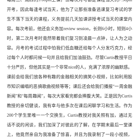
开考，因此每逢考试当天，他为了让那些准备逃课复习考试的学
生不落下当天的课程，义务提前几天加课讲授考试当天的课堂内
容。每次考前，他还会义务加review session，长则6小时，短则4小
时，第二次月考时竟然带着我们复习到凌晨一点钟，让人为之动
容。月考的考试过程中怕我们低血糖还给每个人分发巧克力，经
过每个人时都问候一句并且给我们加油鼓劲。尽管Curtis教授平日
十分严厉，但他其实是一个非常nice的人，充满了浓厚的幽默感。
课前会给我们放各种有趣的金融相关的搞笑小视频，比如利用股
市知识编唱的恶搞歌曲视频等等；课后还会给我们播报“一周金融
新闻”和“每周趣闻”，每次大家看完都会捧腹大笑。正是因为Curtis
教授的亲切健谈，我有幸与他多次在课后闲聊学习和生活。作为
200个学生里唯一一个交换生，Curtis教授对我关照有加，通过无
话不说的闲谈，我们加深了对彼此的了解，在学期末最后一堂课
上，他竟然亲自为我准备了惊喜，并且为我录制了一段小视频，