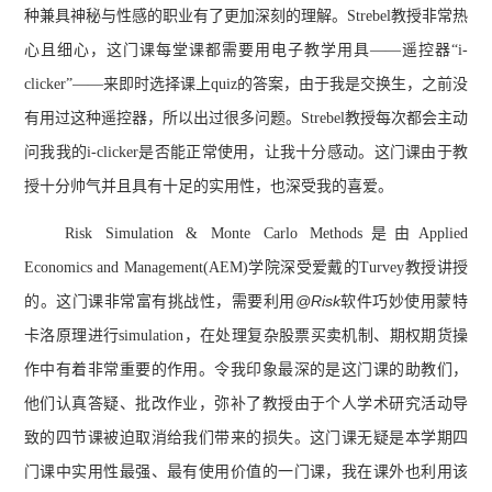
种兼具神秘与性感的职业有了更加深刻的理解。Strebel教授非常热
心且细心，这门课每堂课都需要用电子教学用具——遥控器“i-
clicker”——来即时选择课上quiz的答案，由于我是交换生，之前没
有用过这种遥控器，所以出过很多问题。Strebel教授每次都会主动
问我我的i-clicker是否能正常使用，让我十分感动。这门课由于教
授十分帅气并且具有十足的实用性，也深受我的喜爱。
Risk Simulation & Monte Carlo Methods是由Applied
Economics and Management(AEM)学院深受爱戴的Turvey教授讲授
@Risk
的。这门课非常富有挑战性，需要利用
软件巧妙使用蒙特
卡洛原理进行simulation，在处理复杂股票买卖机制、期权期货操
作中有着非常重要的作用。令我印象最深的是这门课的助教们，
他们认真答疑、批改作业，弥补了教授由于个人学术研究活动导
致的四节课被迫取消给我们带来的损失。这门课无疑是本学期四
门课中实用性最强、最有使用价值的一门课，我在课外也利用该