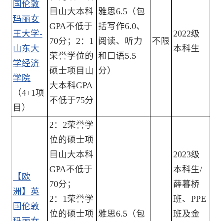
国伦敦
目山大本科
雅思6.5（包
玛丽女
GPA不低于
括写作6.0、
王大学-
2022级
70分；2：1
阅读、听力
不限
山东大
本科生
荣誉学位的
和口语5.5
学经济
硕士项目山
分）
学院
大本科GPA
（4+1项
不低于75分
目）
2：2荣誉学
位的硕士项
目山大本科
2023级
GPA不低于
本科生/
【欧
70分；
薛暮桥
洲】英
2：1荣誉学
班、PPE
国伦敦
位的硕士项
雅思6.5（包
班及金