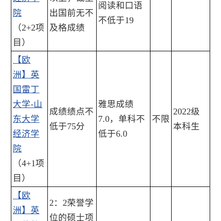
阅读和口语
院
出国前无不
不低于19
（2+2项
及格成绩
目）
【欧
洲】英
国雷丁
大学-山
雅思成绩
成绩绩点不
2022级
东大学
7.0，单科不
不限
低于75分
本科生
经济学
低于6.0
院
（4+1项
目）
【欧
2：2荣誉学
洲】英
位的硕士项