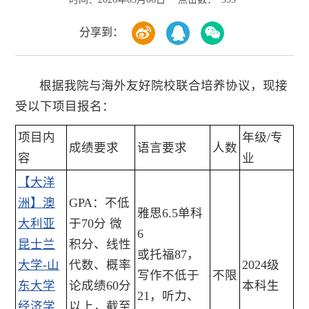
分享到：
根据我院与海外友好院校联合培养协议，现接
受以下项目报名：
项目内
年级/专
成绩要求
语言要求
人数
容
业
【大洋
洲】澳
GPA：不低
雅思6.5单科
大利亚
于70分 微
6
昆士兰
积分、线性
或托福87，
大学-山
代数、概率
2024级
写作不低于
不限
东大学
论成绩60分
本科生
21，听力、
经济学
以上，截至