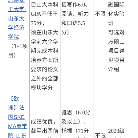
玛丽女
目山大本科
括写作6.0、
融国际
王大学-
GPA不低于
阅读、听力
不限
化实验
山东大
75分；
和口语5.5
班
学经济
须在山东大
分）
可选对
学院
学前六个学
方硕士
（3+1项
期完成本科
项目详
目）
培养方案所
见项目
要求的论文
介绍
之外的全部
模块学分
【欧
洲】法
雅思（6.0分
国SKE
成绩优良，
及以上）、
MA商学
截至出国前
托福（71分
2023级
院-山东
不限